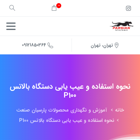
0
09121850364
تهران، تهران
نحوه
استفاده
و
عیب
یابی
دستگاه
بالانس
P100
خانه
آموزش و نگهداری محصولات پارسیان صنعت
نحوه استفاده و عیب یابی دستگاه بالانس P100