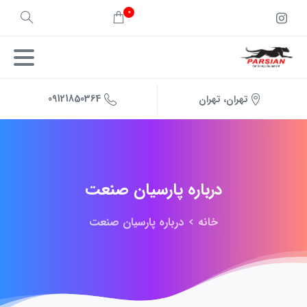
0
09121850364
تهران، تهران
درباره
پارسیان
صنعت
خانه
درباره پارسیان صنعت