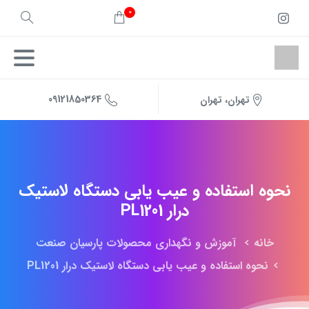
0
09121850364
تهران، تهران
نحوه
استفاده
و
عیب
یابی
دستگاه
لاستیک
درار
PL1201
خانه
آموزش و نگهداری محصولات پارسیان صنعت
نحوه استفاده و عیب یابی دستگاه لاستیک درار PL1201