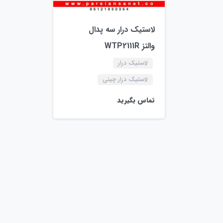
لاستیک درار سه پدال
والتز WTP2111R
لاستیک درار
لاستیک درار چینی
تماس بگیرید