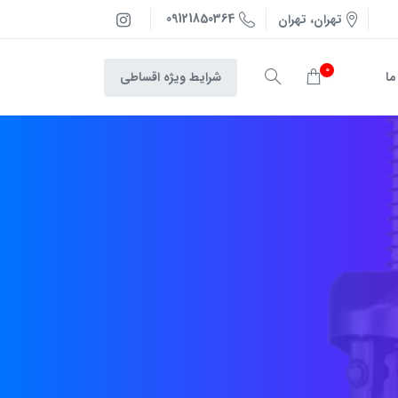
09121850364
تهران، تهران
0
شرایط ویژه اقساطی
ما