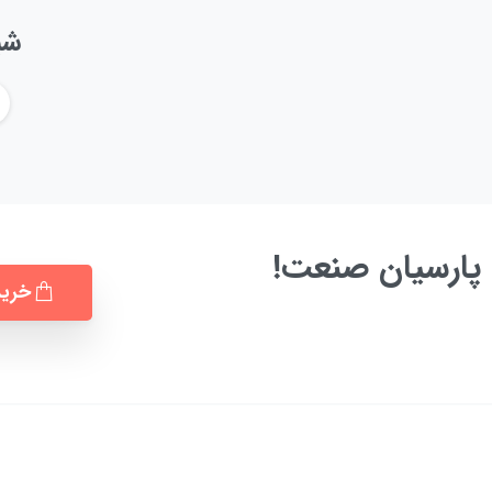
شب
پارسیان صنعت!
خرید