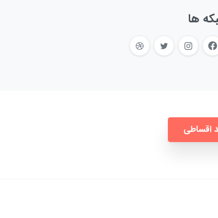
که ها
 اقساطی