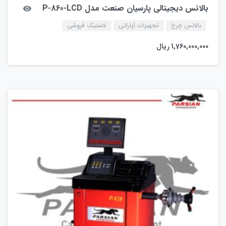
بالانس دیجیتالی پارسیان صنعت مدل P-860-LCD
بالانس چرخ
تجهیزات آپاراتی
لاستیک فروشی
1,760,000,000
ریال