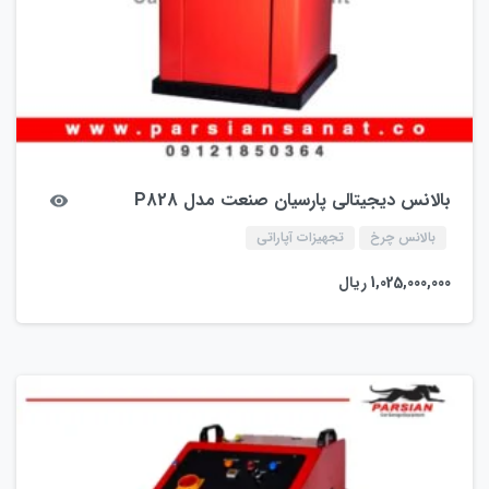
بالانس دیجیتالی پارسیان صنعت مدل P828
بالانس چرخ
تجهیزات آپاراتی
1,025,000,000
ریال