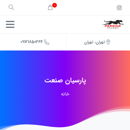
0
09121850364
تهران، تهران
پارسیان
صنعت
خانه