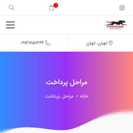
0
09121850364
تهران، تهران
مراحل
پرداخت
خانه
مراحل پرداخت