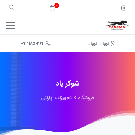
0
09121850364
تهران، تهران
شوکر
باد
فروشگاه
تجهیزات آپاراتی