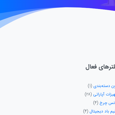
لترهای فعال
ن دسته‌بندی
1
یزات آپاراتی
28
انس چرخ
4
یم باد دیجیتال
4