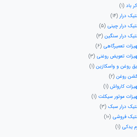
ر باد
1
تیک درار
14
تیک درار چینی
5
تیک درار سنگین
3
یزات تعمیرگاهی
6
یزات تعویض روغنی
3
یق روغن و واسکازین
1
شن روغن
2
یزات کارواش
1
یزات موتور سیکلت
1
تیک درار سبک
3
تیک فروشی
10
زم یدکی
1