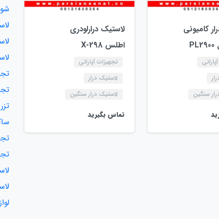
شوک
لاس
ار کامیونی
لاستیک درارلودری
لاس
PL
اطلس X-298
لاس
پاراتی
تجهیزات آپاراتی
تجه
ار
لاستیک درار
تجه
رار سنگین
لاستیک درار سنگین
تزر
ید
تماس بگیرید
ساک
تجه
تجه
لاس
لاس
لوا