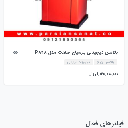
بالانس دیجیتالی پارسیان صنعت مدل P828
بالانس چرخ
تجهیزات آپاراتی
1,025,000,000
ریال
فیلترهای فعال