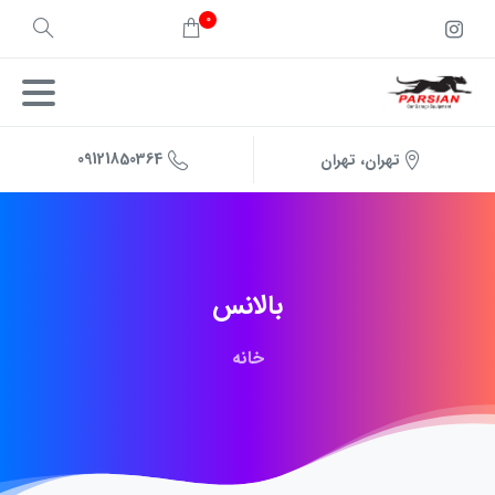
0
09121850364
تهران، تهران
بالانس
خانه