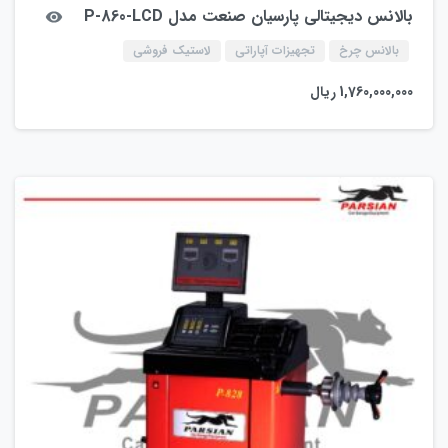
بالانس دیجیتالی پارسیان صنعت مدل P-860-LCD
بالانس چرخ
تجهیزات آپاراتی
لاستیک فروشی
1,760,000,000
ریال