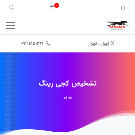
0
09121850364
تهران، تهران
تشخیص
کجی
رینگ
خانه