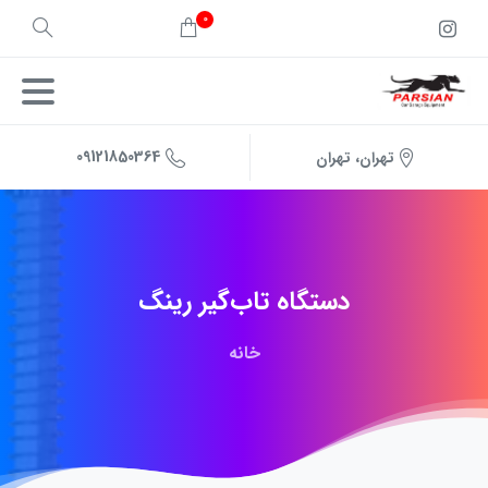
0
09121850364
تهران، تهران
دستگاه
تاب‌گیر
رینگ
خانه