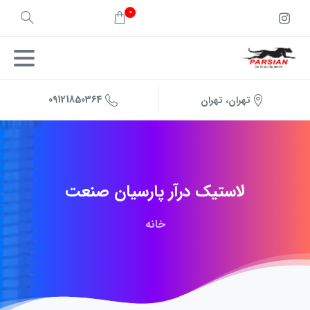
0
09121850364
تهران، تهران
لاستیک
درآر
پارسیان
صنعت
خانه