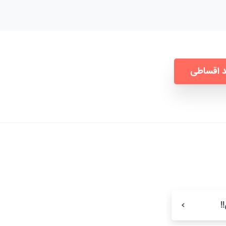
 اقساطی
!