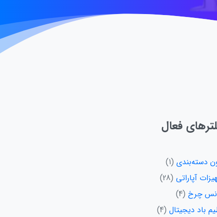
لترهای فعال
ن دسته‌بندی
1
یزات آپاراتی
28
انس چرخ
4
یم باد دیجیتال
4