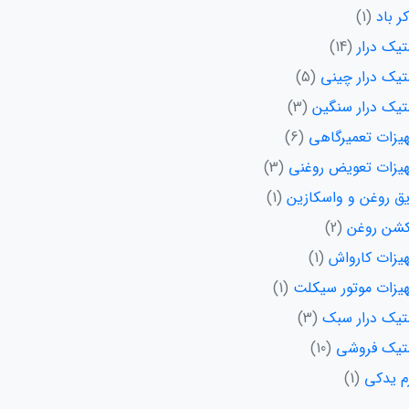
ر باد
1
تیک درار
14
تیک درار چینی
5
تیک درار سنگین
3
یزات تعمیرگاهی
6
یزات تعویض روغنی
3
یق روغن و واسکازین
1
شن روغن
2
یزات کارواش
1
یزات موتور سیکلت
1
تیک درار سبک
3
تیک فروشی
10
زم یدکی
1