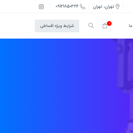
09121850364
تهران، تهران
0
شرایط ویژه اقساطی
ما