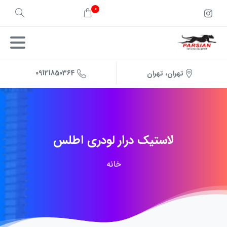
0
09121850364
تهران، تهران
لاستیک
درار
لودری
اطلس
خانه