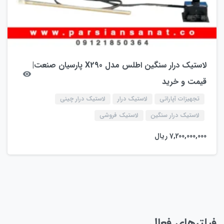
لاستیک درار سنگین اطلس مدل X290 پارسیان صنعت|
قیمت و خرید
تجهیزات آپاراتی
لاستیک درار
لاستیک درار چینی
لاستیک درار سنگین
لاستیک فروشی
7,200,000,000
ریال
فیلترهای فعال