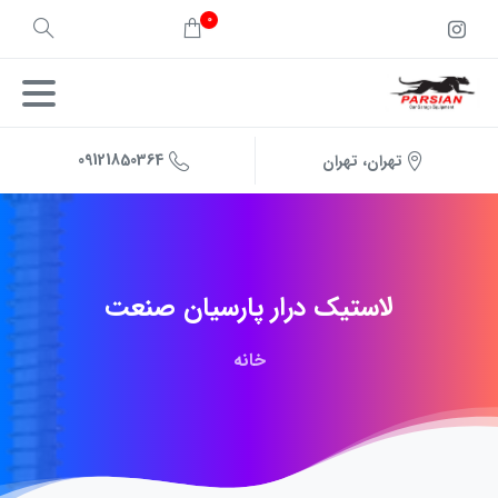
0
09121850364
تهران، تهران
لاستیک
درار
پارسیان
صنعت
خانه