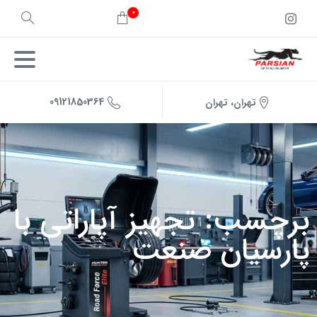
0
09121850364
تهران، تهران
برچسب: تجهیز آپاراتی با
پارسیان صنعت