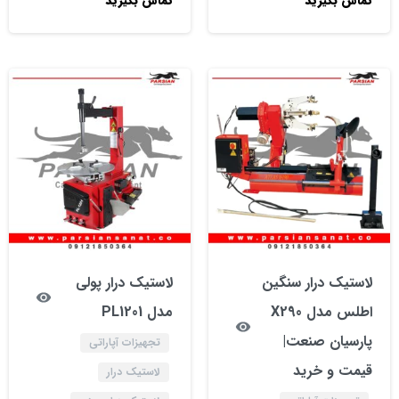
تماس بگیرید
تماس بگیرید
لاستیک درار سنگین
لاستیک درار پولی
اطلس مدل X290
مدل PL1201
پارسیان صنعت|
تجهیزات آپاراتی
قیمت و خرید
لاستیک درار