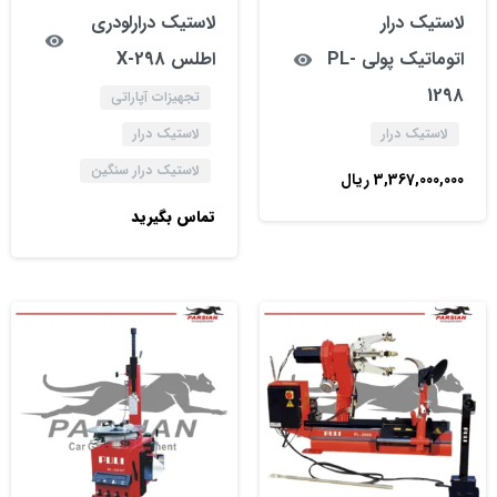
لاستیک درار
لاستیک درارلودری
اتوماتیک پولی PL-
اطلس X-298
1298
تجهیزات آپاراتی
لاستیک درار
لاستیک درار
لاستیک درار سنگین
3,367,000,000
ریال
تماس بگیرید