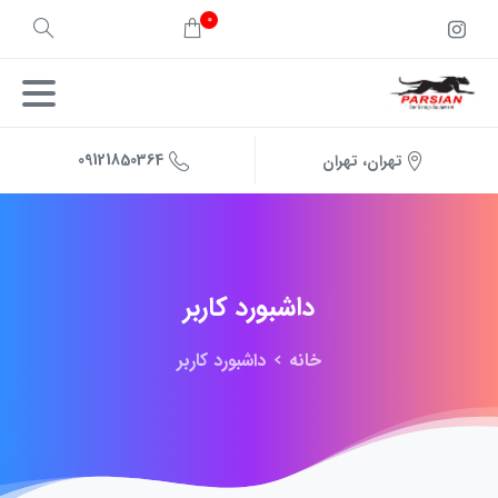
0
09121850364
تهران، تهران
داشبورد
کاربر
خانه
داشبورد کاربر