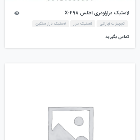
لاستیک درارلودری اطلس X-298
تجهیزات آپاراتی
لاستیک درار
لاستیک درار سنگین
تماس بگیرید