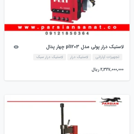
لاستیک درار پولی مدل pl1203 چهار پدال
تجهیزات آپاراتی
لاستیک درار
لاستیک درار سبک
2,327,000,000
ریال