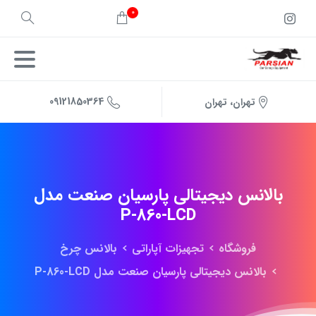
0
09121850364
تهران، تهران
بالانس
دیجیتالی
پارسیان
صنعت
مدل
P-860-LCD
فروشگاه
تجهیزات آپاراتی
بالانس چرخ
بالانس دیجیتالی پارسیان صنعت مدل P-860-LCD