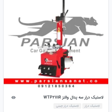
لاستیک درار سه پدال والتز WTP2111R
لاستیک درار
لاستیک درار چینی