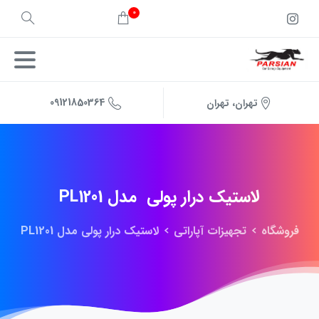
0
09121850364
تهران، تهران
لاستیک
درار
پولی
مدل
PL1201
فروشگاه
تجهیزات آپاراتی
لاستیک درار پولی مدل PL1201