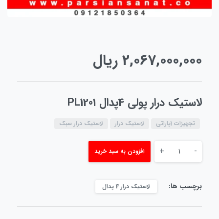
2,067,000,000
ریال
لاستیک درار پولی 4پدال PL1201
تجهیزات آپاراتی
لاستیک درار
لاستیک درار سبک
+
-
افزودن به سبد خرید
برچسب ها:
لاستیک درار 4 پدال