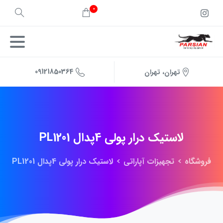
0
09121850364
تهران، تهران
لاستیک
درار
پولی
4پدال
PL1201
فروشگاه
تجهیزات آپاراتی
لاستیک درار پولی 4پدال PL1201