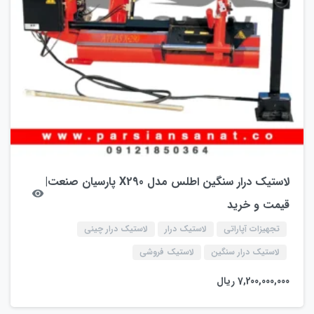
لاستیک درار سنگین اطلس مدل X290 پارسیان صنعت|
قیمت و خرید
تجهیزات آپاراتی
لاستیک درار
لاستیک درار چینی
لاستیک درار سنگین
لاستیک فروشی
7,200,000,000
ریال