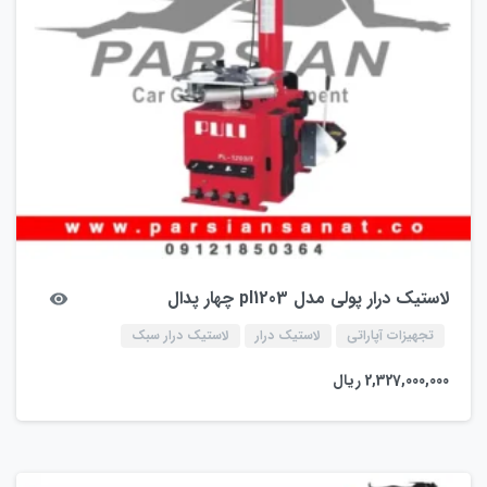
لاستیک درار پولی مدل pl1203 چهار پدال
تجهیزات آپاراتی
لاستیک درار
لاستیک درار سبک
2,327,000,000
ریال