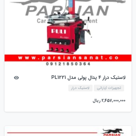
لاستیک درار 4 پدال پولی مدل PL1221
تجهیزات آپاراتی
لاستیک درار
2,457,000,000
ریال