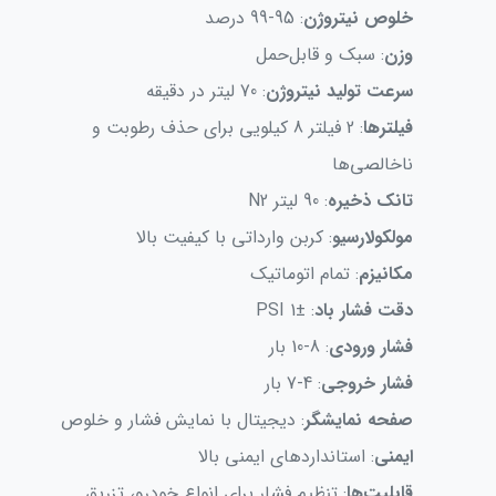
خلوص نیتروژن
: 95-99 درصد
وزن
: سبک و قابل‌حمل
سرعت تولید نیتروژن
: 70 لیتر در دقیقه
فیلترها
: 2 فیلتر 8 کیلویی برای حذف رطوبت و
ناخالصی‌ها
تانک ذخیره
: 90 لیتر N2
مولکولارسیو
: کربن وارداتی با کیفیت بالا
مکانیزم
: تمام اتوماتیک
دقت فشار باد
: ±1 PSI
فشار ورودی
: 8-10 بار
فشار خروجی
: 4-7 بار
صفحه نمایشگر
: دیجیتال با نمایش فشار و خلوص
ایمنی
: استانداردهای ایمنی بالا
قابلیت‌ها
: تنظیم فشار برای انواع خودرو، تزریق