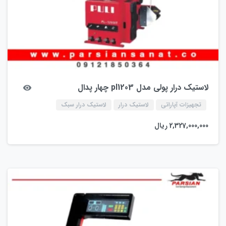
لاستیک درار پولی مدل pl1203 چهار پدال
تجهیزات آپاراتی
لاستیک درار
لاستیک درار سبک
2,327,000,000
ریال