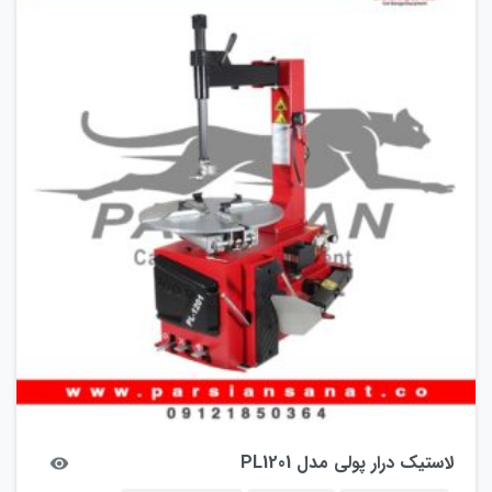
لاستیک درار پولی مدل PL1201