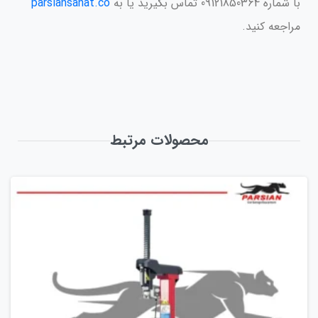
با شماره 09121850364 تماس بگیرید یا به
parsiansanat.co
مراجعه کنید.
محصولات مرتبط